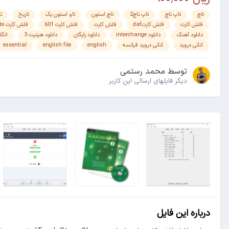
تاچ
تاپ ناچ
تاپ ناچ2
تاچ استون
تاو استون یک
تاریخ
ت
فلش کارت
فلش کارتdaf
فلش کارت
فلش کارت 601
فلش کارت pte
دانلود آهنگ
دانلود interchange
دانلود رایگان
دانلود هیتیت 3
انگل
انکی دروید
انکی دروید فرانسه
english
english file
essential
توسط
محمد رستمی
دیگر فایل‎های ارسالی این کاربر
درباره این فایل