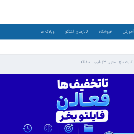
آموزش
فروشگاه
تالارهای گفتگو
وبلاگ ها
ت تاچ استون ۳(تایپ - تلفظ)