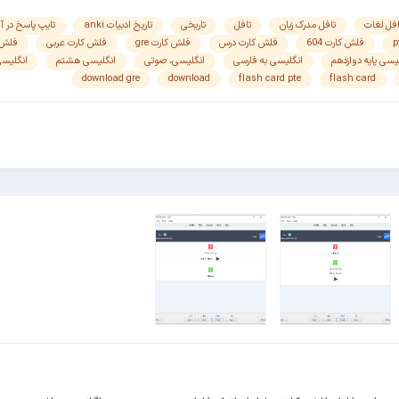
افل لغات
تافل مدرک زبان
تافل
تاریخی
تاریخ ادبیات anki
تایپ پاسخ در آ
فلش کارت 604
فلش کارت درس
فلش کارت gre
فلش کارت عربی
فلش 
یسی پایه دوازدهم
انگلیسی به فارسی
انگلیسی، صوتی
انگلیسی هشتم
انگلیسی
download gre
download
flash card pte
flash card