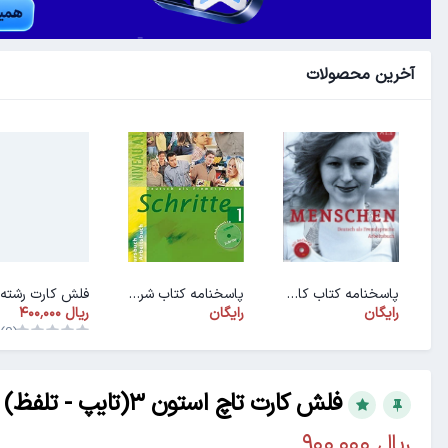
آخرین محصولات
پاسخنامه کتاب کار ArbeitsbuchMenschen A1.1
پاسخنامه کتاب شریته ۱ (PDF)
رایگان
رایگان
(0)
فلش کارت تاچ استون ۳(تایپ - تلفظ) 00.07