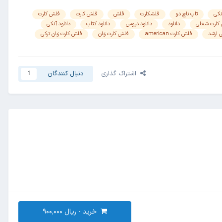
نکی
تاپ ناچ دو
فلشکارت
فلش
فلش کارت
فلش کارت
کارت شغلی
دانلود
دانلود دروس
دانلود کتاب
دانلود آنکی
 ارشد
فلش کارت american
فلش کارت زبان
فلش کارت زبان ترکی
اشتراک گذاری
دنبال کنندگان
1
خرید -