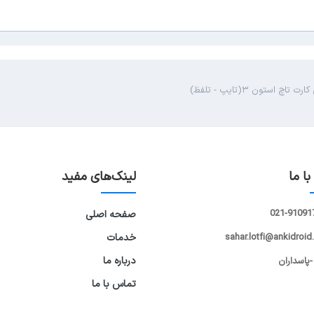
ت تاچ استون ۳(تایپ - تلفظ)
ا ما
لینک‌های مفید
021-91091
صفحه اصلی
sahar.lotfi@ankidroid
خدمات
درباره ما
-پاسداران
تماس با ما