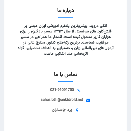
درباره ما
انکی دروید، پیشروترین پلتفرم آموزشی ایران مبتنی بر
فلش‌کارت‌های هوشمند، از سال ۱۳۹۳ مسیر یادگیری را برای
هزاران کاربر متحول کرده است. افتخار ما همراهی در مسیر
موفقیت شماست. برترین رتبه‌های کنکور، مدارج عالی در
آزمون‌های بین‌المللی زبان و دستیابی به اهداف تحصیلی، گواه
اثربخشی متد انقلابی ماست
تماس با ما
021-91091750
sahar.lotfi@ankidroid.net
یزد -پاسداران