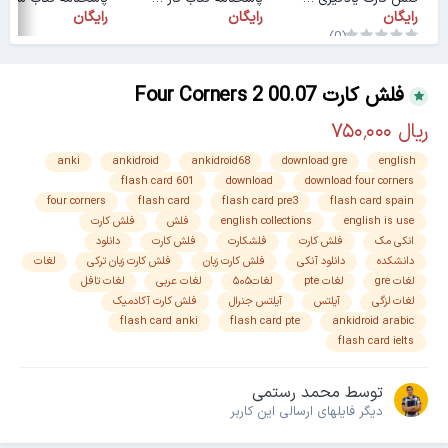
رایگان
رایگان
رایگان
(0)
فلش کارت Four Corners 2 00.07
anki
ankidroid
ankidroid68
download gre
english
flash card 601
download
download four corners
four corners
flash card
flash card pre3
flash card spain
english is use
english collections
فلش
فلش کارت
انکی مک
فلش کارت
فلشکارت
فلش کارت
دانلود
دانشکده
دانلود آنکی
فلش کارت زبان
فلش کارت زبان ترکی
لغات
لغات gre
لغات pte
لغات۵۰۵
لغات عربی
لغات تافل
لغات لزگی
آیلتس
آیلتس جنرال
فلش کارت آکادمیک
flash card anki
flash card pte
ankidroid arabic
flash card ielts
توسط
محمد رستمی
دیگر فایل‎های ارسالی این کاربر