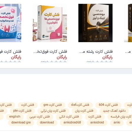
فلش کارت رشته مهندسی انرژی
فلش کارت رشته مهندسی اپتیک و لیزر
فلش کارت فوق‌تخصص‌ها (فلوشیپ)
رایگان
رایگان
رایگان
)
(0)
(0)
رت
فلش کارت 604
فلش کارتdaf
فلش کارت gre
فلش کارت
فلش کارت 01
دانلود آهنگ جدید
فلش کارت زبان
فلش کارت زبان ترکی
فلش کارت pte
فلش
ارت زبان فرانسه
فلش کارت
فلش کارت انکی
فلش کارت عربی
english
download gre
download
ankidroid68
ankidroid
anki
e