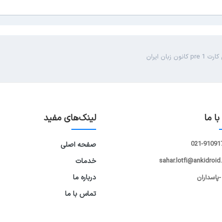
 کانون زبان ایران
ا ما
لینک‌های مفید
021-91091
صفحه اصلی
sahar.lotfi@ankidroid
خدمات
درباره ما
-پاسداران
تماس با ما