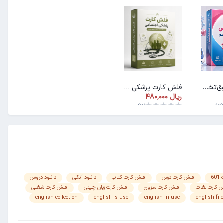
فلش کارت فوق‌تخصص غدد و متابولیسم
فلش کارت پزشکی اجتماعی
(0)
(0
6
فلش کارت درس
فلش کارت کتاب
دانلود آنکی
دانلود دروس
 کارت لغات
فلش کارت سزون
فلش کارت زبان چینی
فلش کارت شغلی
english collection
english is use
english in use
english file