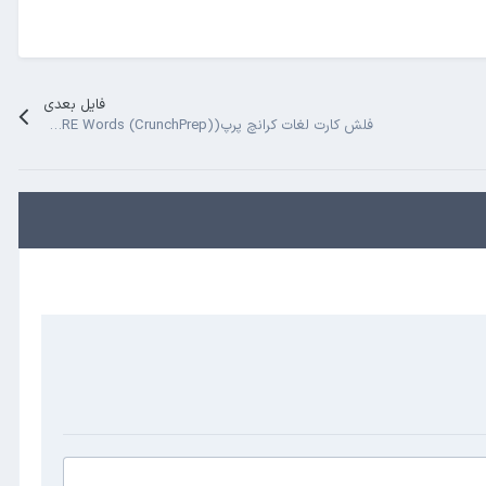
فایل بعدی
فلش کارت لغات کرانچ پرپ(Top 101 High Frequency GRE Words (CrunchPrep))