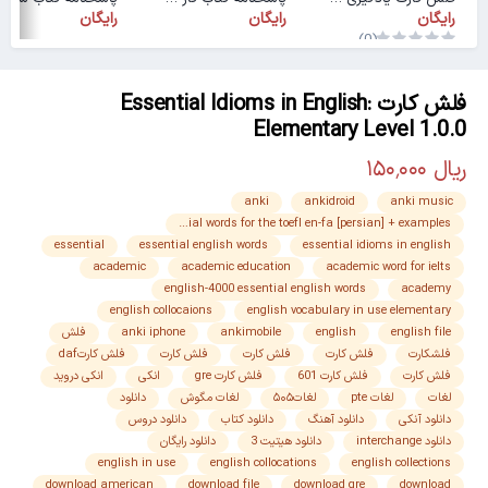
رایگان
رایگان
رایگان
(0)
فلش کارت Essential Idioms in English:
Elementary Level 1.0.0
anki
ankidroid
anki music
essential words for the toefl en-fa [persian] + examples
essential
essential english words
essential idioms in english
academic
academic education
academic word for ielts
english-4000 essential english words
academy
english collocaions
english vocabulary in use elementary
english file
english
ankimobile
anki iphone
فلش
فلشکارت
فلش کارت
فلش کارت
فلش کارت
فلش کارتdaf
فلش کارت
فلش کارت 601
فلش کارت gre
انکی
انکی دروید
لغات
لغات pte
لغات۵۰۵
لغات مگوش
دانلود
دانلود آنکی
دانلود آهنگ
دانلود کتاب
دانلود دروس
دانلود interchange
دانلود هیتیت 3
دانلود رایگان
english in use
english collocations
english collections
download american
download file
download gre
download