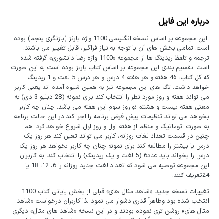
درباره این فایل
این مجموعه بر اساس نسخه انگلیسی 1100 واژه بارنز (بازنگری پنجم) بوده
است. تمامی بخش های آن با توجه به نیاز فراگیر، قابل تغییر می باشند.
ترجمه و تلفظ ریدینگ ها از مجموعه «1100 واژه رضا دانشوری» گرفته شده
است. تقسیم بندی این مجموعه بر اساس کتاب بارنز بوده است به این صورت
که کل کتاب، 46 هفته و هر هفته 4 درس و هر درس 5 لغت و 1 ریدینگ
خواهد داشت. تگ های این مجموعه نیز به همین شیوه آمده اند یعنی کاربر
می تواند هفته و روز مورد نظر را انتخاب کند برای نمونه (28 دبلیو 3 دِی) به
معنی هفته بیست و هشتم ؛و روز سوم این هفته می باشد. چنان چه کاربر
بخواهد می تواند تنظیمات پیش فرض برنامه را اجرا کند در این حالت برنامه
به صورت اتوماتیک و منظم از هفته اول و روز اول شروع خواهد کرد. هم
چنین در قسمت تعداد لغات روزانه، کاربر می تواند تعین کند هر روز یک
درس یا بیشتر را مطالعه کند برای نمونه چنان چه کاربر بخواهد هر روز یک
درس را بخواند باید عدد6 (5 لغت و یک ریدینگ) را انتخاب کند. به کاربران
این مجموعه توصیه می شود که تعداد لغت جدید روزانه را 6، 12، 18 یا
24تعریف کنند.
تغییرات نسخه جدید: «شاهد مثال های» قبلی از بخش پایانی کتاب 1100
انتخاب شده بود وظاهراً قدری دشوار می نمود لذا کاربران درخواست «شاهد
مثال های» روشن تری نموده بودند و در این نسخه «شاهد های مثال» دیگری