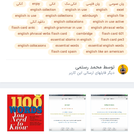
زبان عمومی
زبان فارسی
انکی مک
انکی
enjoy
آنکی
english collection
english in use
english
excel
english is use
english collections
edinburgh
english file
english in use active
english collocations
دانلود آنکی
flash card anki
english grammar in use
english phrasal verbs
english phrasal verbs flash card
cambridge
flash card 601
essential idioms in english
flash card pre3
english collocaions
essential words
essential english words
flash card spain
english like an american
توسط
محمد رستمی
دیگر فایل‎های ارسالی این کاربر