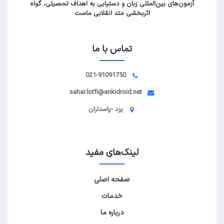
آزمون‌های بین‌المللی زبان و دستیابی به اهداف تحصیلی، گواه
اثربخشی متد انقلابی ماست
تماس با ما
021-91091750
sahar.lotfi@ankidroid.net
یزد -پاسداران
لینک‌های مفید
صفحه اصلی
خدمات
درباره ما