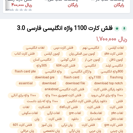
رایگان
رایگان
(0)
فلش کارت 1100 واژه انگلیسی فارسی 3.0
لغات آیلتس
انگلیسی نهم
فلش کارت درس
لغات انگلیسی
فلش کارت pte
آزمون بین المللی زبان
آزمون آیلتس
فلش کارت کتاب
آزمون تافل
آزمون جی ار
انکی گوشی
انگلیسی آسان
انگلیسی ارشد
انگلیسی
فلش کارت 604
505واژه
800واژه انگلیسی
واژگان انگلیسی
واژه انگلیسی
flash card pte
flashing
1100واژه
flash card
download gre
essential
download
download file
download top notch
دانلود رایگان فلش کارت
فلش کارت انگلیسی ankidroid
۱۱۰۰ واژه برای انکی دروید
فلش کارت تصویری ۱۱۰۰ واژه
۱۱۰۰ واژه برای آنکی
فلش
دانلود رایگان فلش کارت انگلیس
۱۱۰۰ واژه که باید دانست
فلش کارت
فلش کارت
فلش کارتdaf
فلشکارت
لغات
لغات pte
لغات۵۰۵
لغات gre
لغات لزگی
لغات مگوش
لغات تافل
لغات ترکی
دانلود
فلش کارت
زبان
فلش کارت gre
فلش کارت
زبان ترکی
زبان آموز
فلش کارت 601
زبان چینی
زبان عربی
زبان لزگی
زبان تخصصی
زبان عراقی