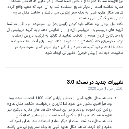
نیز افزوده شد که عموماً از لانگمن آمده است؛ و در جایی که لانگمن «شاهد
مثال» نداشته است از دیگر منابع استفاده شد. به آن امید که مفید واقع گردد.
شاهد مثال های» قبلی به رنگ سبز زیتونی می باشند و «شاهد مثال های»
کنونی به رنگ آبی می باشند».
نکته اول: چنان چه هنگام وارد کردن (ایمپورت) این مجموعه، نرم افزار به شما
گزینه های «ریپلیس» ، «ریپلیس آل» و ... را نمایش دهد باید گزینه «ریپلیس آل
یا «جایگزین کردن همه» را انتخاب نمایید تا کارتها به ترتیب دروس (مشابه
ترتیب درسهای کتاب)نمایش داده شوند. نکته دوم: برای آنکه لغات خوانده
شده با لغات جدید آمیخته نشود و فراگیر دچار سردر گمی نشود باید در
تنظیمات دیفالت (پیش فرض)، تغییراتی ایجاد شود
تغییرات جدید در نسخه
3.0
انتشار در
15 دی، 2020
«شاهد مثال های» قبلی از بخش پایانی کتاب 1100 انتخاب شده بود
وظاهراً قدری دشوار می نمود لذا کاربران درخواست «شاهد مثال های»
روشن تری نموده بودند و در این نسخه «شاهد های مثال» دیگری نیز
افزوده شد که عموماً از لانگمن آمده است؛ و در جایی که لانگمن
«شاهد مثال» نداشته است از دیگر منابع استفاده شد. به آن امید که
مفید واقع گردد. شاهد مثال های» قبلی به رنگ سبز زیتونی می باشند