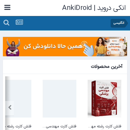
انکی دروید | AnkiDroid
انگلیسی
آخرین محصولات
فلش کارت رشته مهندسی پزشکی
فلش کارت مهندسی بهداشت و ایمنی کار
فلش کارت رشت