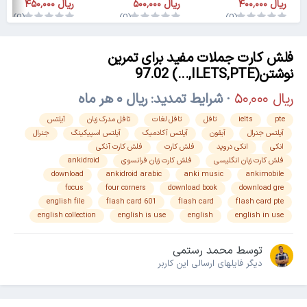
(0)
(0)
(0)
فلش کارت جملات مفید برای تمرین
نوشتن(ILETS,PTE,...) 97.02
· شرایط تمدید: ‎ریال ۰ هر ماه
pte
ielts
تافل
تافل لغات
تافل مدرک زبان
آیلتس
آیلتس جنرال
آیفون
آیلتس آکادمیک
آیلتس اسپیکینگ
جنرال
انکی
انکی دروید
فلش کارت
فلش کارت آنکی
فلش کارت زبان انگلیسی
فلش کارت زبان فرانسوی
ankidroid
download
ankidroid arabic
anki music
ankimobile
focus
four corners
download book
download gre
english file
flash card 601
flash card
flash card pte
english collection
english is use
english
english in use
توسط
محمد رستمی
دیگر فایل‎های ارسالی این کاربر