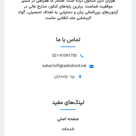
هزاران کاربر متحول کرده است. افتخار ما همراهی در مسیر
موفقیت شماست. برترین رتبه‌های کنکور، مدارج عالی در
آزمون‌های بین‌المللی زبان و دستیابی به اهداف تحصیلی، گواه
اثربخشی متد انقلابی ماست
تماس با ما
021-91091750
sahar.lotfi@ankidroid.net
یزد -پاسداران
لینک‌های مفید
صفحه اصلی
خدمات