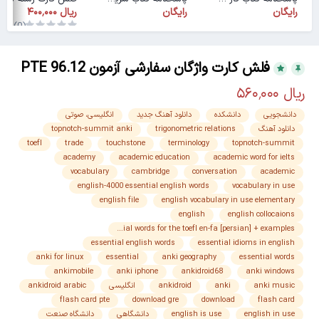
رایگان
رایگان
(0)
فلش کارت واژگان سفارشی آزمون PTE 96.12
دانشجویی
دانشکده
دانلود آهنگ جدید
انگلیسی، صوتی
دانلود آهنگ
trigonometric relations
topnotch-summit anki
toefl
trade
touchstone
terminology
topnotch-summit
academy
academic education
academic word for ielts
vocabulary
cambridge
conversation
academic
english-4000 essential english words
vocabulary in use
english file
english vocabulary in use elementary
english
english collocaions
essential words for the toefl en-fa [persian] + examples
essential english words
essential idioms in english
anki for linux
essential
anki geography
essential words
ankimobile
anki iphone
ankidroid68
anki windows
anki music
anki
ankidroid
انگلیسی
ankidroid arabic
flash card pte
download gre
download
flash card
english in use
english is use
دانشگاهی
دانشگاه صنعت