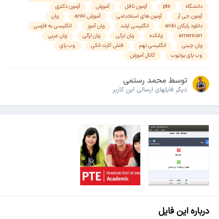
دانشگاه
pte
آزمون تافل
آموزش
آزمون دکتری
آزمون جی آر
آزمون های استخدامی
آموزش anki
زبان
دانلود رایگان anki
انگلیسی ارشد
زبان آموز
انگلیسی به فارسی
american
زبانکده
زبان ترکی
زبان لزگی
زبان عربی
زبان چینی
انگلیسی نهم
فلش کارت انکی
وب پای
وب پای یوتیوب
کانال آموزش
توسط
محمد رستمی
دیگر فایل‎های ارسالی این کاربر
درباره این فایل