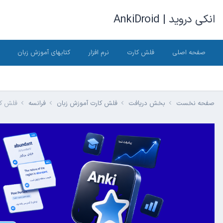
انکی دروید | AnkiDroid
صفحه اصلی
فلش کارت
نرم افزار
کتابهای آموزش زبان
صفحه نخست
بخش دریافت
فلش کارت آموزش زبان
فرانسه
فلش کارت