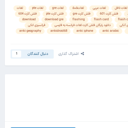
لغات تافل
لغات عربی
لغات۵۰۵
لغات gre
لغات pte
لغات
فلش کارت 601
فلش کارت gre
فلش کارت pte
فلش کارت 604
download
download gre
flashing
flash card
flash c
ی آنکی
دانلود رایگان فلش کارت لغات فرانسه به فارسی
فرانسوی انکی
anki geography
ankidroid68
anki iphone
anki arabic
اشتراک گذاری
دنبال کنندگان
1