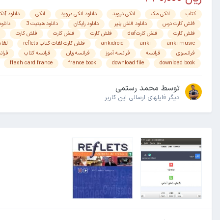
کتاب
انکی مک
انکی دروید
دانلود انکی دروید
انکی
دانلود آنک
فلش کارت درس
دانلود فلش پلیر
دانلود رایگان
دانلود هیتیت 3
دانلود rchange
فلش کارت
فلش کارتdaf
فلش کارت
فلش کارت
فلش کارت
anki music
anki
ankidroid
فلش کارت لغات کتاب reflets
لغات ف
فرانسوی
فرانسه
فرانسه آموز
فرانسه زبان
فرانسه کتاب
فران
flash card france
france book
download file
download book
توسط
محمد رستمی
دیگر فایل‎های ارسالی این کاربر