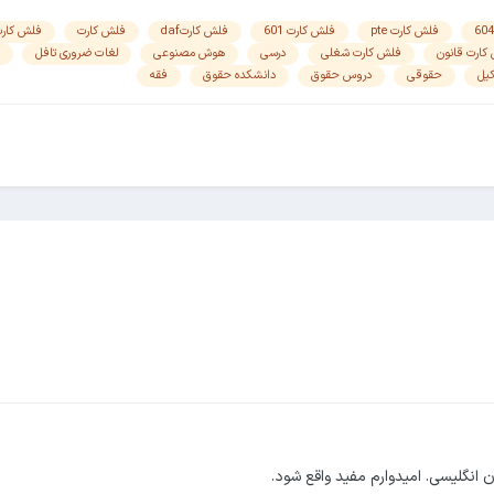
فلش کارت pte
فلش کارت 601
فلش کارتdaf
فلش کارت
فلش کار
کارت قانون
فلش کارت شغلی
درسی
هوش مصنوعی
لغات ضروری تافل
یل
حقوقی
دروس حقوق
دانشکده حقوق
فقه
انگلیسی. امیدوارم مفید واقع شود.