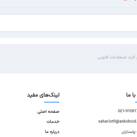
کارت اصطلاحات قانونی
ا ما
لینک‌های مفید
021-91091
صفحه اصلی
sahar.lotfi@ankidroid
خدمات
درباره ما
-پاسداران