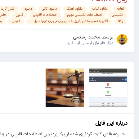
لغات
دانلود کتاب
دانلود آهنگ
دانلود آنکی
دانلود
فلش کارت 604
انگلیسی
اصطلاحات انگلیسی نجوم
اصطلاحات قانونی
قانون
فلش 
وکلا
قانون تقسیم-بخش پذیری-حسابان-ریاضی پایه-دیفرانسیل-ریاضی تجربی
قانونی
وک
توسط
محمد رستمی
دیگر فایل‎های ارسالی این کاربر
درباره این فایل
مجموعه فلش کارت گردآوری شده از پرکاربردترین اصطلاحات قانونی در زبان 