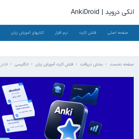
انکی دروید | AnkiDroid
صفحه اصلی
فلش کارت
نرم افزار
کتابهای آموزش زبان
صفحه نخست
بخش دریافت
فلش کارت آموزش زبان
انگلیسی
فلش 