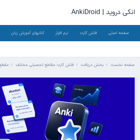
انکی دروید | AnkiDroid
صفحه اصلی
فلش کارت
نرم افزار
کتابهای آموزش زبان
صفحه نخست
بخش دریافت
فلش کارت مقاطع تحصیلی مختلف
مقطع 