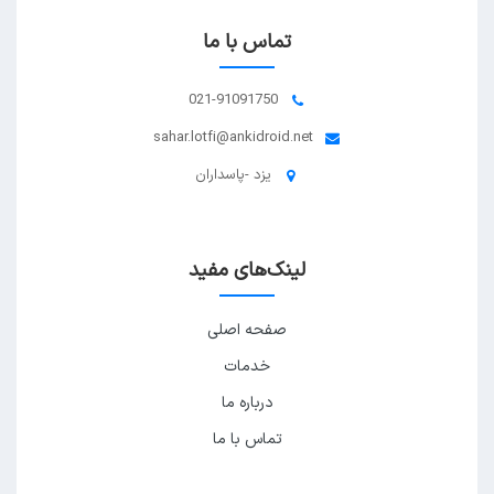
تماس با ما
021-91091750
sahar.lotfi@ankidroid.net
یزد -پاسداران
لینک‌های مفید
صفحه اصلی
خدمات
درباره ما
تماس با ما