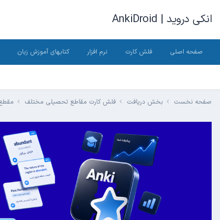
انکی دروید | AnkiDroid
صفحه اصلی
فلش کارت
نرم افزار
کتابهای آموزش زبان
صفحه نخست
بخش دریافت
فلش کارت مقاطع تحصیلی مختلف
مقطع 